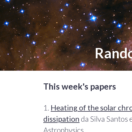
Rand
This week's papers
1.
Heating of the solar ch
dissipation
da Silva Santos 
Astrophysics